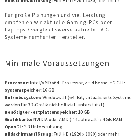
Bildschirmauflösung:
Full
HD (1920 x 1080) oder mehr
Für große Planungen und viel Leistung
empfehlen wir aktuelle Gaming-PCs oder
Laptops / vergleichsweise aktuelle CAD-
Systeme namhafter Hersteller.
Minimale Voraussetzungen
Prozessor:
Intel/AMD x64
–
Prozessor
, >= 4 Kerne, > 2 GHz
Systemspeicher:
16
GB
Betriebssystem:
Windows
11
(64
–
Bit, virtualisierte Systeme
werden für 3D-Grafik nicht offiziell unterstützt)
Benötigter Festplattenspeicher:
10
GB
Grafikkarte:
NVIDIA oder
AMD
(< 4 Jahre alt)
/
4
G
B
RAM
OpenGL:
3
.
3
Unterstützung
Bildschirmauflösung:
Full
HD (1920 x 1080) oder mehr