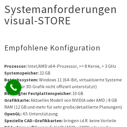
Systemanforderungen
visual-STORE
Empfohlene Konfiguration
Prozessor:
Intel/AMD
x64
–
Prozessor
, >= 8 Kerne, >
3 GHz
Systemspeicher:
32
GB
Betriebssystem:
Windows
11
(64
–
Bit, virtualisierte Systeme
werden für 3D-Grafik nicht offiziell unterstützt)
Benötigter Festplattenspeicher:
10
GB
Grafikkarte:
Aktuelles Modell von NVIDIA oder
AMD
/ 8
GB
RAM (12 GB und mehr für sehr große/detaillierte Planungen)
OpenGL:
4.5
Unterstützung
Spezielle CAD
–
Grafikkarten:
bringen i.d.R. keine Vorteile